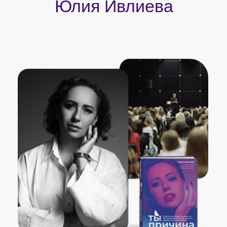
Основатель онлайн-школы
психологии «AmeliSoul»,
которая
входит в ТОП-5 в рейтинге
самых быстроразвивающихся
школ по версии GetCourse
Эксперт в области психологии.
Провела свыше 10 групповых
сессий с общим числом
участников
10 000+ человек
Автор Метода легализации