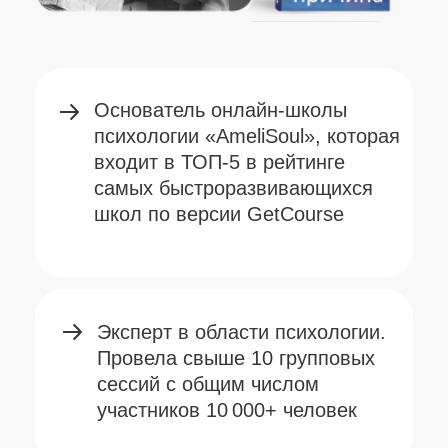
правды,
который уже прошли
больше 3 000 экспертов
помогающих профессий из
разных уголков мира
Создатель и ведущая
популярного шоу «Метод»,
которое бьет рекорды по
органическим просмотрам на
интернет-площадках и
телевидении
Автор книг, дневника
с вопросами к себе
и создатель метафорических
карт,
которые стали
бестселлерами еще
до старта продаж