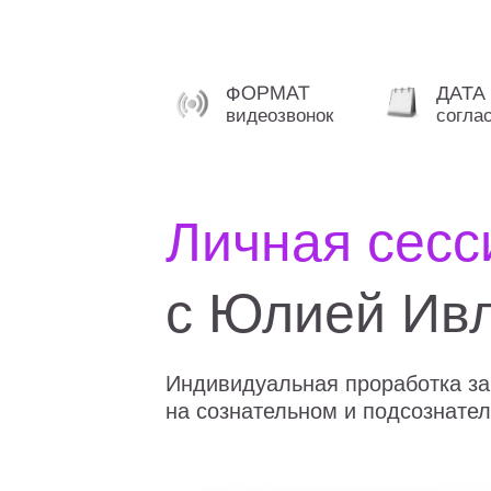
ФОРМАТ
ДАТА
видеозвонок
согла
Личная сесс
с Юлией Ив
Индивидуальная проработка за
на сознательном и подсознате