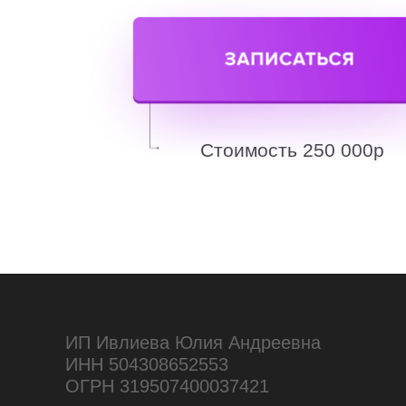
Стоимость 250 000р
ИП Ивлиева Юлия Андреевна
ИНН 504308652553
ОГРН 319507400037421