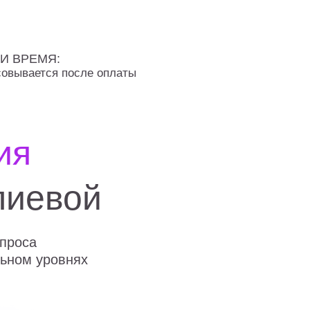
 И ВРЕМЯ:
совывается после оплаты
ия
лиевой
проса
льном уровнях