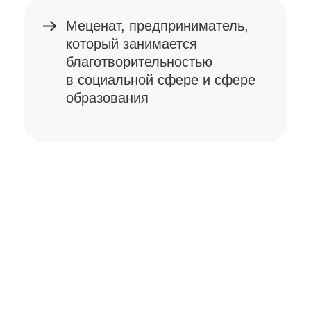
Присоединиться
к обучению
Метод как
философия
3 дня обучения — только
теория
доступ к
материалам курса 6
месяцев
**Для тех, кто ранее уже проходил
1 ступень действует скидка – 50%
ПРИСОЕДИНИТЬСЯ