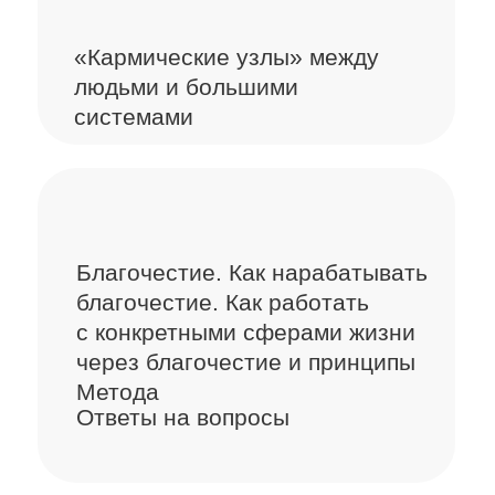
интерпретация
По аватарке
По имени и фамилии
По фону за человеком
По одежде
По словам. И метафорам
По мимике и реакциям тела
По возрасту
По полу
По его отношению к своему гендеру
По его отношению:
К имени, фамилии, дате
рождения, месту рождения
Демонстрация разбора
В
подарок
Энергии планет
и сценарии проявления
этой энергии в плюсе
и в минусе
Рекомендации книг
и фильмов для более
глубокого изучения