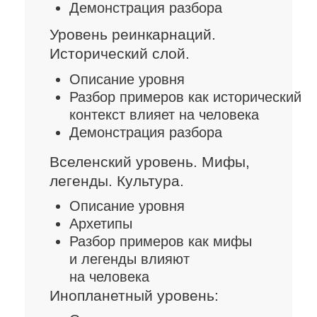
входит в ТОП-5 в рейтинге
самых быстроразвивающихся
школ по версии GetCourse
Эксперт в области
психологии. Провела свыше
10 групповых сессий с общим
числом участников
10 000+
человек
Автор Метода легализации
правды,
который уже прошли
больше 3 000 экспертов
помогающих профессий
из разных уголков мира
Создатель и ведущая
популярного шоу «Метод»,