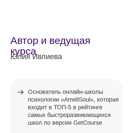
избавиться от сценариев,
которые мешают счастливой
жизни
увеличить финансовый
уровень с помощью
внедрения новых
полученных навыков
проработать важные
сферы своей жизни:
отношения, деньги,
реализация, здоровье
научиться прорабатывать
проблематику клиентов
с учетом авторского Метода
легализации правды