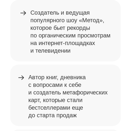
Метода
Метод легализации правды
основан на честности и принятии
мира таким, какой он есть,
через
проработку проблематики на 5-ти
слоях жизни человека.
05
04
03
02
01