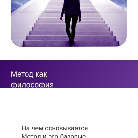
Описание и разбор 5 слоёв
жизни человека с примерами
Уровень текущей жизни:
Период программирования
Возраста задачи на каждом
этапе
«Застревание» в том или
ином возрасте. Причины
Проживание не своего
возраста
Уровень Родовой
Демонстрация разбора
системы:
Законы Родовой системы
Кто мой папа, кто моя мама
Демонстрация разбора
Уровень реинкарнаций.
Исторический слой.
Описание уровня
Разбор примеров как исторический
контекст влияет на человека
Демонстрация разбора
Вселенский уровень. Мифы,
легенды. Культура.