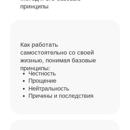
Описание уровня
Архетипы
Разбор примеров как мифы
и легенды влияют
на человека
Инопланетный уровень:
Описание уровня
По каким проявлением /кодам
узнать человека с ярко
выраженной «инакостью»
Какие последствия «инакости»
Демонстрация разбора
Ответы на вопросы
Как считывать информацию
про человека, наблюдая его
проявления
Описание
способа восприятия и его