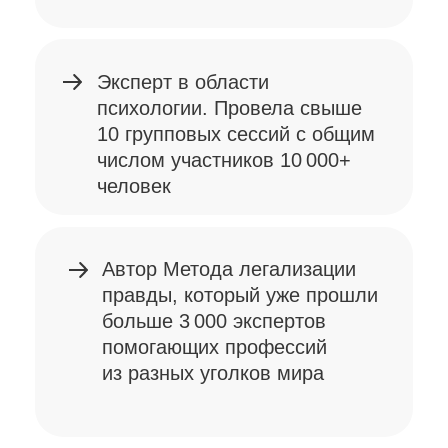
глубже разобраться
в законах мироздания, его
причинно-следственных
связях
углубить свои знания
и обогатить свою
практику, если являетесь
специалистом
помогающих профессий
ПРИСОЕДИНИТЬСЯ
К ОБУЧЕНИЮ
Ценность