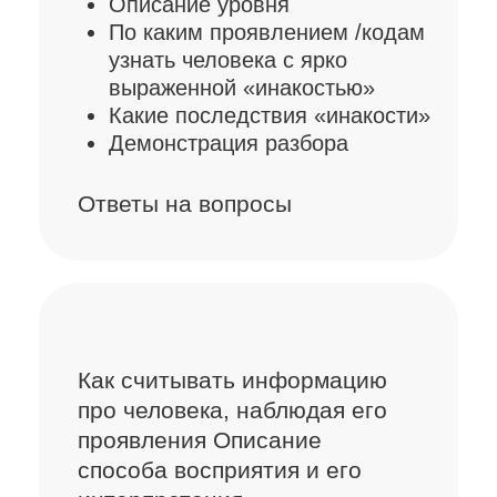
которое бьет рекорды
по органическим просмотрам
на интернет-площадках
и телевидении
Автор книг, дневника
с вопросами к себе
и создатель метафорических
карт,
которые стали
бестселлерами еще
до старта продаж
Меценат, предприниматель,
который занимается
благотворительностью
в социальной сфере и сфере
образования