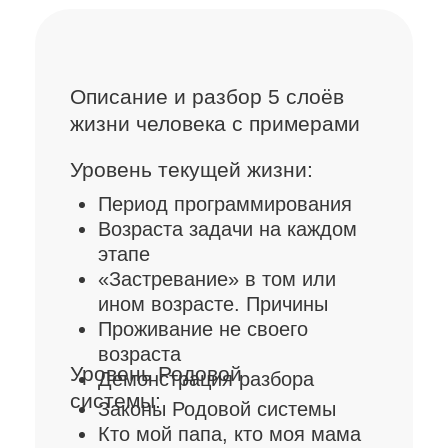
материала
Методическое пособие
ПРИСОЕДИНИТЬСЯ
К ОБУЧЕНИЮ
Автор и ведущая
курса
Юлия Ивлиева
Основатель онлайн-школы
психологии «AmeliSoul»,
которая