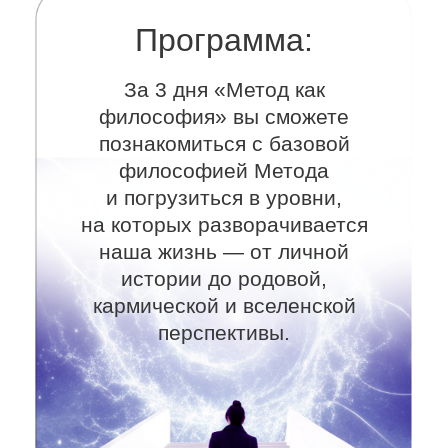
«Кармические узлы» между
людьми и большими
системами
Благочестие.
Как нарабатывать
благочестие. Как работать
с конкретными сферами жизни
через благочестие и принципы
Метода
Ответы на вопросы