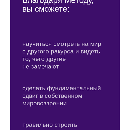
перерывом на обед
Записи теоретической
части всех дней
сохраняются и будут
доступны вам
в течение
6 месяцев
Вам будет доступен
канал
в Telegram,
где вы будете
получать важную
информацию
и напоминания о встречах