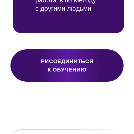
Метод как
философия
На чем основывается
Метод и его базовые
принципы
Как работать
самостоятельно со своей
жизнью, понимая базовые
принципы:
Честность
Прощение
Нейтральность
Причины и последствия