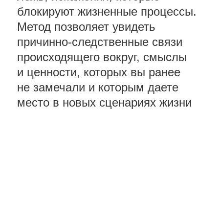
Программа курса
Метод как философия
Для проработки себя,
если хотите:
понять, как устроен мир
разобраться в своих
сценариях жизни
узнать, в каких
системах идет
искажение, ложь
развить интуицию
и экстрасенсорику