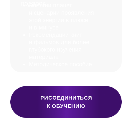
Благодаря Методу,
вы сможете:
научиться смотреть на мир
с другого ракурса и видеть
то, чего другие
не замечают
сделать фундаментальный
сдвиг в собственном
мировоззрении
правильно строить
фразы в работе
по Методу
понять, почему в вашей
жизни происходят те или
иные события