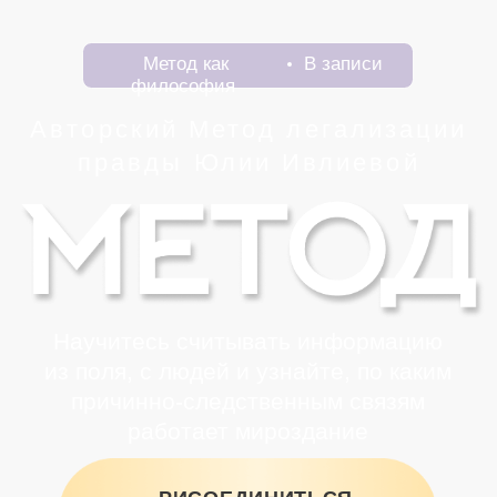
Метод как
В записи
философия
Авторский Метод легализации
правды Юлии Ивлиевой
Научитесь считывать информацию
из поля, с людей и узнайте, по каким
причинно-следственным связям
работает мироздание
ПРИСОЕДИНИТЬСЯ
К ОБУЧЕНИЮ