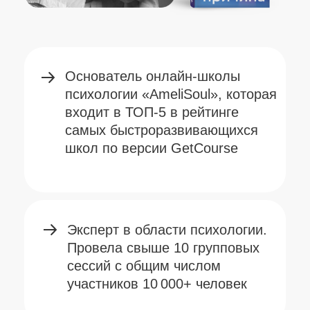
правды,
который уже прошли
больше 3 000 экспертов
помогающих профессий из
разных уголков мира
Создатель и ведущая
популярного шоу «Метод»,
которое бьет рекорды по
органическим просмотрам на
интернет-площадках и
телевидении
Автор книг, дневника
с вопросами к себе
и создатель метафорических
карт,
которые стали
бестселлерами еще
до старта продаж