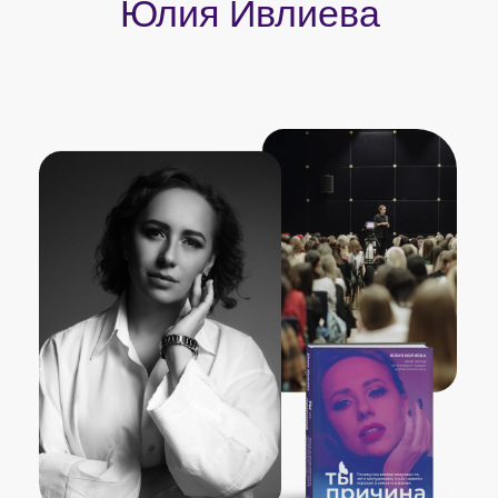
Основатель онлайн-школы
психологии «AmeliSoul»,
которая
входит в ТОП-5 в рейтинге
самых быстроразвивающихся
школ по версии GetCourse
Эксперт в области психологии.
Провела свыше 10 групповых
сессий с общим числом
участников
10 000+ человек
Автор Метода легализации