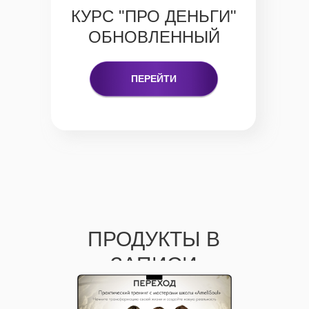
КУРС "ПРО ДЕНЬГИ"
ОБНОВЛЕННЫЙ
ПЕРЕЙТИ
СКАЗАТЬ ЮЛЕ
ПРОДУКТЫ В
«СПАСИБО»
ЗАПИСИ
МОЖНО ЗДЕСЬ