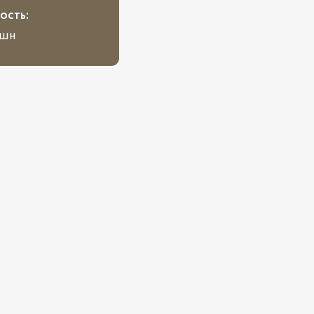
ость:
йшн