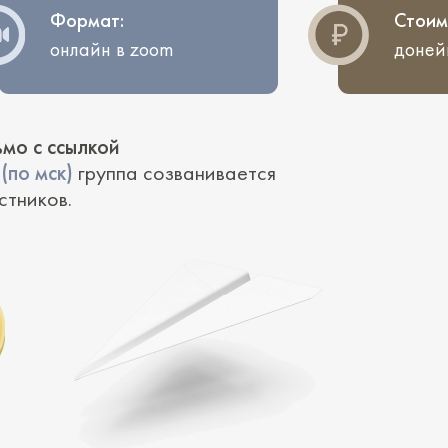
Формат:
Стоим
онлайн в zoom
доне
ьмо с ссылкой
(по мск)
группа созванивается
стников.