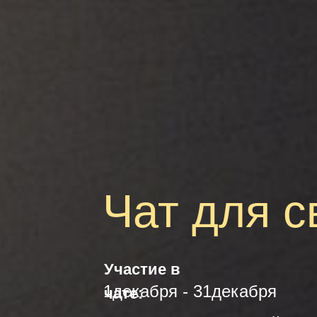
Чат для с
Участие в
1декабря - 31декабря
чате: